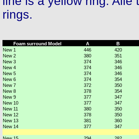
line is a yellow ring. All
rings.
Foam surround Model
A
B
New 1
446
420
New 2
380
351
New 3
374
346
New 4
374
346
New 5
374
346
New 6
374
354
New 7
372
350
New 8
378
354
New 9
377
347
New 10
377
347
New 11
380
350
New 12
378
350
New 13
381
360
New 14
377
347
New 15
294
282