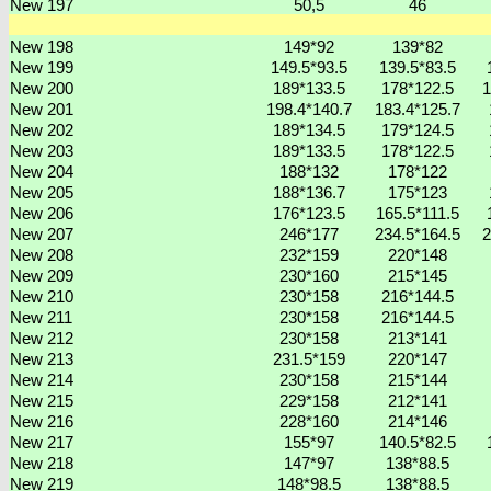
New 197
50,5
46
New 198
149*92
139*82
New 199
149.5*93.5
139.5*83.5
New 200
189*133.5
178*122.5
1
New 201
198.4*140.7
183.4*125.7
New 202
189*134.5
179*124.5
New 203
189*133.5
178*122.5
New 204
188*132
178*122
New 205
188*136.7
175*123
New 206
176*123.5
165.5*111.5
New 207
246*177
234.5*164.5
2
New 208
232*159
220*148
New 209
230*160
215*145
New 210
230*158
216*144.5
New 211
230*158
216*144.5
New 212
230*158
213*141
New 213
231.5*159
220*147
New 214
230*158
215*144
New 215
229*158
212*141
New 216
228*160
214*146
New 217
155*97
140.5*82.5
New 218
147*97
138*88.5
New 219
148*98.5
138*88.5